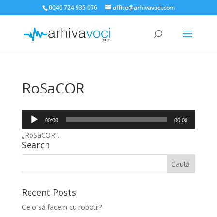
0040 724 935 076
office@arhivavoci.com
RoSaCOR
Player
00:00
00:00
audio
„RoSaCOR”.
Search
Recent Posts
Ce o să facem cu robotii?