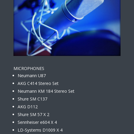
MICROPHONES
Neumann U87
AKG C414 Stereo Set
Neumann KM 184 Stereo Set
Shure SM C137
AKG D112
Shure SM 57 X 2
Sennheiser e604 X 4
LD-Systems D1009 X 4