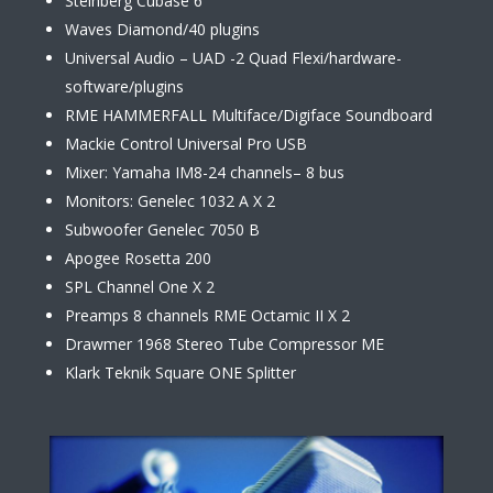
Steinberg Cubase 6
Waves Diamond/40 plugins
Universal Audio – UAD -2 Quad Flexi/hardware-
software/plugins
RME HAMMERFALL Multiface/Digiface Soundboard
Mackie Control Universal Pro USB
Mixer: Yamaha IM8-24 channels– 8 bus
Monitors: Genelec 1032 A X 2
Subwoofer Genelec 7050 B
Apogee Rosetta 200
SPL Channel One X 2
Preamps 8 channels RME Octamic II X 2
Drawmer 1968 Stereo Tube Compressor ME
Klark Teknik Square ONE Splitter