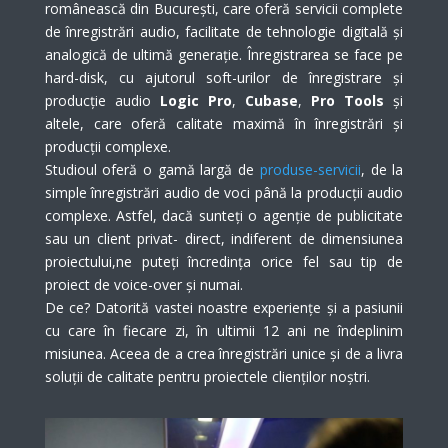
românească din București, care oferă servicii complete
de înregistrări audio, facilitate de tehnologie digitală și
analogică de ultimă generație. Înregistrarea se face pe
hard-disk, cu ajutorul soft-urilor de înregistrare și
producție audio
Logic Pro
,
Cubase
,
Pro Tools
și
altele, care oferă calitate maximă în înregistrări și
producții complexe.
Studioul oferă o gamă largă de
produse-servicii
, de la
simple înregistrări audio de voci până la producții audio
complexe. Astfel, dacă sunteți o agenție de publicitate
sau un client privat- direct, indiferent de dimensiunea
proiectului,ne puteți încredința orice fel sau tip de
proiect de voice-over și numai.
De ce? Datorită vastei noastre experiențe și a pasiunii
cu care în fiecare zi, în ultimii 12 ani ne îndeplinim
misiunea. Aceea de a crea înregistrări unice și de a livra
soluții de calitate pentru proiectele clienților noștri.