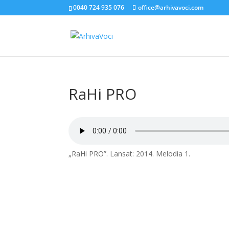
0040 724 935 076
office@arhivavoci.com
RaHi PRO
„RaHi PRO”. Lansat: 2014. Melodia 1.