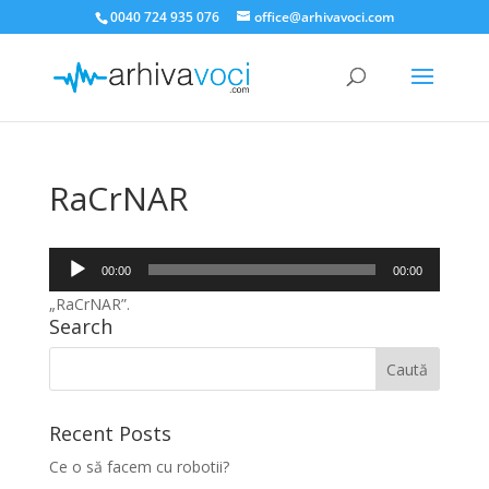
0040 724 935 076
office@arhivavoci.com
RaCrNAR
Player
00:00
00:00
audio
„RaCrNAR”.
Search
Recent Posts
Ce o să facem cu robotii?