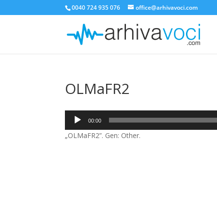
0040 724 935 076
office@arhivavoci.com
OLMaFR2
Player
00:00
audio
„OLMaFR2”. Gen: Other.