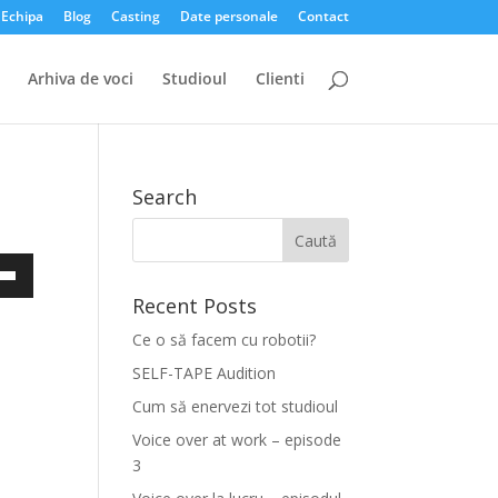
Echipa
Blog
Casting
Date personale
Contact
Arhiva de voci
Studioul
Clienti
Search
ește
e
Recent Posts
tă
Ce o să facem cu robotii?
os
u
SELF-TAPE Audition
Cum să enervezi tot studioul
Voice over at work – episode
3
ra
ul.