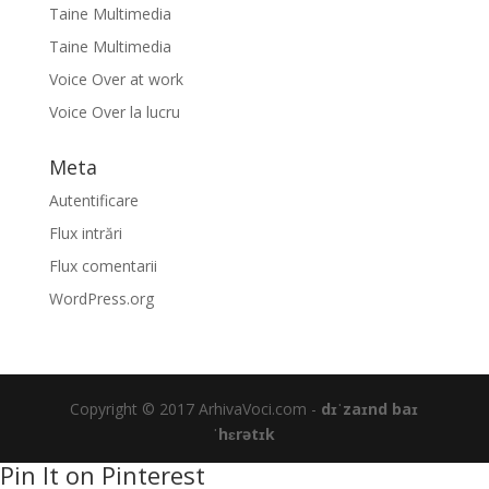
Taine Multimedia
Taine Multimedia
Voice Over at work
Voice Over la lucru
Meta
Autentificare
Flux intrări
Flux comentarii
WordPress.org
Copyright © 2017 ArhivaVoci.com -
dɪˈzaɪnd baɪ
ˈhɛrətɪk
Pin It on Pinterest