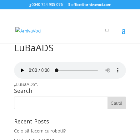
0040 724 935 076
office@arhivavoci.com
LuBaADS
„LuBaADS”.
Search
Recent Posts
Ce o să facem cu robotii?