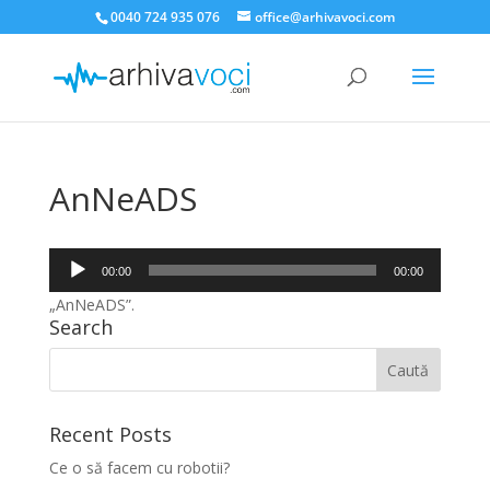
0040 724 935 076
office@arhivavoci.com
AnNeADS
Player
00:00
00:00
audio
„AnNeADS”.
Search
Recent Posts
Ce o să facem cu robotii?