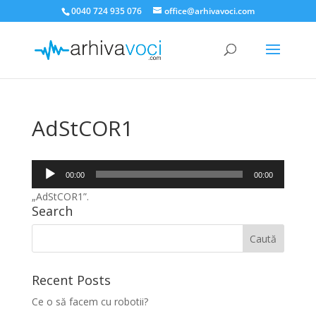
0040 724 935 076
office@arhivavoci.com
AdStCOR1
Player
00:00
00:00
audio
„AdStCOR1”.
Search
Recent Posts
Ce o să facem cu robotii?